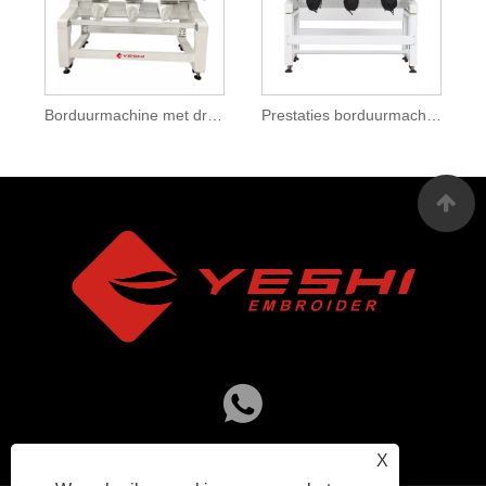
Borduurmachine met drie hoofden en kledingfunctie
Prestaties borduurmachine met drie hoofden
X